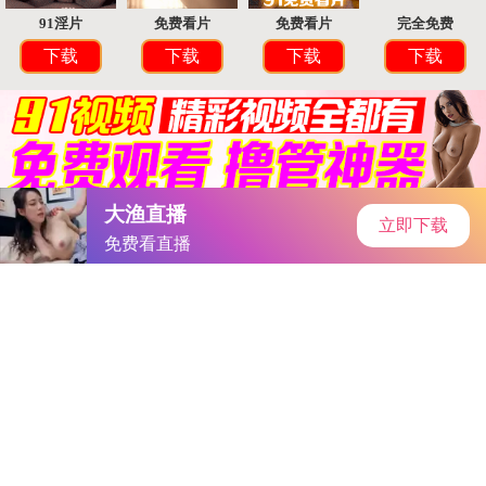
首页
手游资讯
手游教程
手机游戏
女子无依软件｜女性困境中的守护者：“女子无依软件”助力维权
与生活
作者：国际频道
发表时间：2025-09-17 17:42:00
阅读量:
259263
在数字化时代，女性面临的社会压力与困境日益凸显。一款
名为“女子无依软件”的应用程序引发关注。该软件旨在为女性提
供心理支持、法律援助和生活服务，助力她们在困境中找到依
靠。本文将深入探讨这款软件的背景、功能及社会影响。